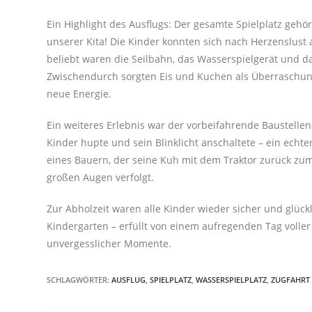
Ein Highlight des Ausflugs: Der gesamte Spielplatz gehö
unserer Kita! Die Kinder konnten sich nach Herzenslust
beliebt waren die Seilbahn, das Wasserspielgerät und da
Zwischendurch sorgten Eis und Kuchen als Überraschun
neue Energie.
Ein weiteres Erlebnis war der vorbeifahrende Baustellen-
Kinder hupte und sein Blinklicht anschaltete – ein echte
eines Bauern, der seine Kuh mit dem Traktor zurück zu
großen Augen verfolgt.
Zur Abholzeit waren alle Kinder wieder sicher und glück
Kindergarten – erfüllt von einem aufregenden Tag voller
unvergesslicher Momente.
SCHLAGWÖRTER
:
AUSFLUG
,
SPIELPLATZ
,
WASSERSPIELPLATZ
,
ZUGFAHRT