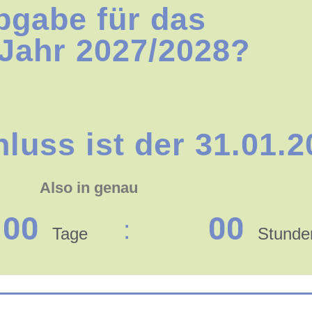
bgabe für das
 Jahr 2027/2028?
uss ist der 31.01.2
Also in genau
00
00
Tage
Stunde