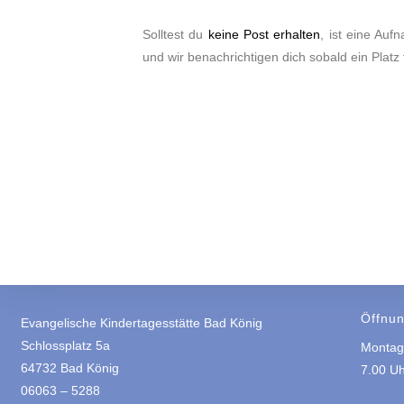
Solltest du
keine Post erhalten
, ist eine Au
und wir benachrichtigen dich sobald ein Platz f
Öffnun
Evangelische Kindertagesstätte Bad König
Schlossplatz 5a
Montag 
64732 Bad König
7.00 Uh
06063 – 5288