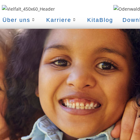
Über uns
Karriere
KitaBlog
Down