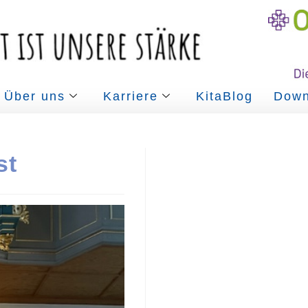
Über uns
Karriere
KitaBlog
Down
st