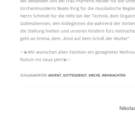
Wir bedanken uns bei Frau Pfarrerin Hecker für die Unt
Kirchenmusikerin Beate Ihrig für die musikalische Begl
Herrn Schmidt für die Hilfe bei der Technik, dem Organ
Gottesdienstes, den KollegInnen die während der Vorbe
die Stellung hielten und unseren Kindern fürs mitmach
geht an Emma, dem „Kind auf dem Schoß der Mutter“.
✨💫Wir wünschen allen Familien ein gesegnetes Weihna
Rutsch ins neue Jahr!💫✨
SCHLAGWÖRTER
:
ADVENT
,
GOTTESDIENST
,
KIRCHE
,
WEIHNACHTEN
Nikola