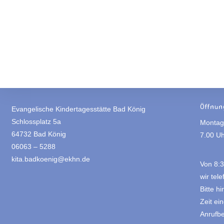
Öffnun
Evangelische Kindertagesstätte Bad König
Schlossplatz 5a
Montag 
64732 Bad König
7.00 Uh
06063 – 5288
kita.badkoenig@ekhn.de
Von 8:3
wir tele
Bitte h
Zeit ei
Anrufbe