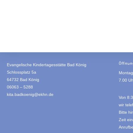
Öffnun
Evangelische Kindertagesstätte Bad König
Schlossplatz 5a
Montag 
64732 Bad König
7.00 Uh
06063 – 5288
kita.badkoenig@ekhn.de
Von 8:3
wir tele
Bitte h
Zeit ei
Anrufbe