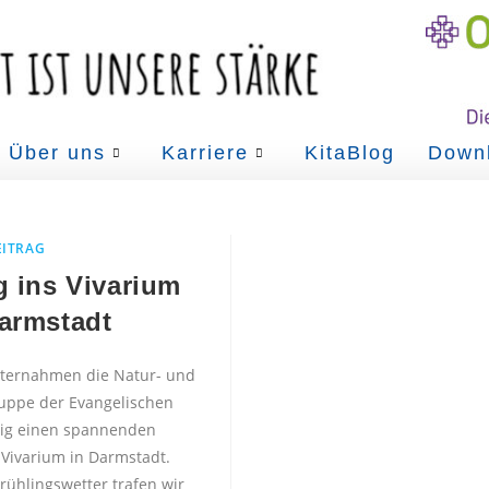
Über uns
Karriere
KitaBlog
Down
EITRAG
g ins Vivarium
armstadt
nternahmen die Natur- und
ruppe der Evangelischen
nig einen spannenden
Vivarium in Darmstadt.
rühlingswetter trafen wir