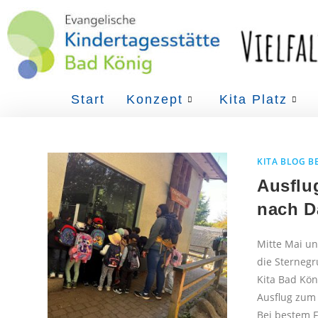
Start
Konzept
Kita Platz
KITA BLOG B
Ausflu
nach D
Mitte Mai u
die Sterneg
Kita Bad Kö
Ausflug zum 
Bei bestem F